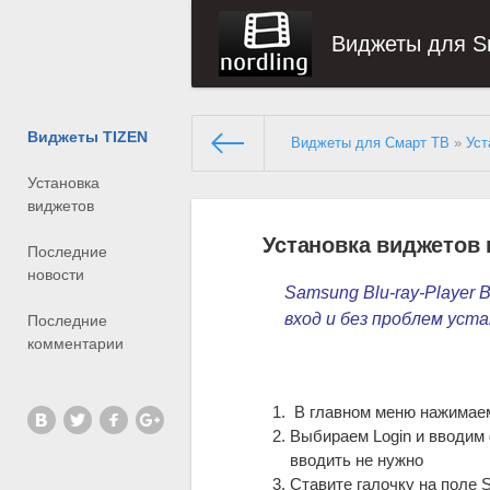
Виджеты для S
Виджеты TIZEN
Виджеты для Смарт ТВ
»
Уст
Установка
виджетов
Установка виджетов н
Последние
новости
     Samsung Blu-ray-Playe
     вход и 
без проблем уст
Последние
комментарии
В главном меню нажимаем
Выбираем Login и вводим 
вводить не нужно
Ставите галочку на поле S