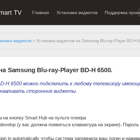
mart TV
Главная
Установка виджетов
Поддержка прое
ановка виджетов
» Установка виджетов на Samsung Blu-ray-Player BD-H 6
а Samsung Blu-ray-Player BD-H 6500.
r BD-H 6500 можно подключить к любому телевизору 
имеющ
анавливать сторонние виджеты.
 на кнопку Smart Hub на пульте плеера
develop (у вас должна появиться клавиатура на экране). Пароль
ign in automatically чтобы система запомнила ваш логин и нажим