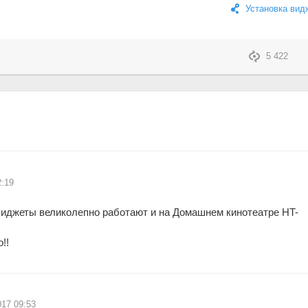
Установка вид
5 422
2:19
виджеты великолепно работают и на Домашнем кинотеатре HT-
!!
017 09:53