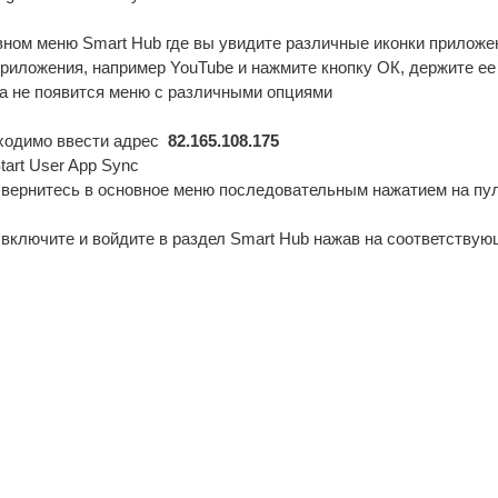
вном меню Smart Hub где вы увидите различные иконки приложе
риложения, например YouTube и нажмите кнопку ОК, держите ее
ка не появится меню с различными опциями
бходимо ввести адрес
82.165.108.175
tart User App Sync
 вернитесь в основное меню последовательным нажатием на пу
 включите и войдите в раздел Smart Hub нажав на соответству