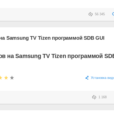
56 345
на Samsung TV Tizen программой SDB GUI
ов на Samsung TV Tizen программой SD
Установка вид
1 168