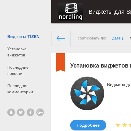
Виджеты для S
Виджеты TIZEN
сортировать по:
дате
Установка
Виджеты для Смарт ТВ
»
Уст
виджетов
Установка виджетов 
Последние
новости
Виджеты дл
Последние
комментарии
Подробнее