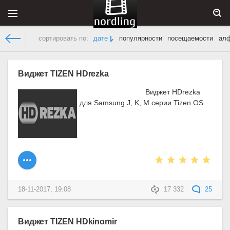
сортировать по:
дате
популярности
посещаемости
ал
Виджеты для Смарт ТВ
» Материалы за Ноябрь 2017 года
Виджет TIZEN HDrezka
Виджет HDrezka
для Samsung J, K, M серии Tizen OS
18-11-2017, 19:08
17 332
25
Виджет TIZEN HDkinomir