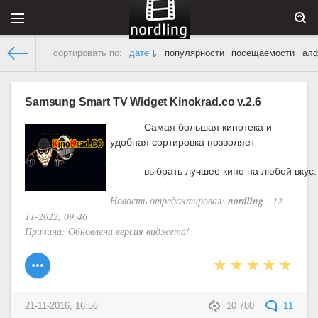
сортировать по:
дате
популярности
посещаемости
ал
Виджеты для Смарт ТВ
» Материалы за 21.11.2016
Samsung Smart TV Widget Kinokrad.co v.2.6
Самая большая кинотека и
удобная сортировка позволяет
            выбрать лучшее кино на любой вкус.
Новость отредактировал:
nordling
- 12-
11-2022, 09:46
Причина: Обновлена версия виджета!
21-11-2016, 16:56
10 780
11